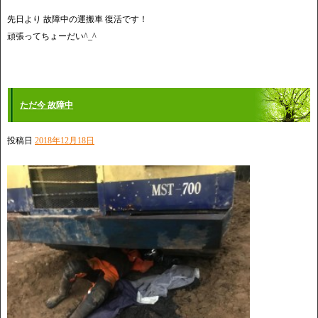
先日より 故障中の運搬車 復活です！
頑張ってちょーだい^_^
ただ今 故障中
投稿日
2018年12月18日