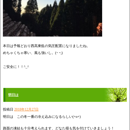
本日は予報どおり西高東低の気圧配置になりましたね。
めちゃくちゃ寒い、風も強いし。(ｰ ｰ;)
ご安全に！！^_^
明日は
投稿日
2018年12月27日
明日は この冬一番の冷え込みになるらしい(+o+)
路面の凍結も十分考えられます、どなた様も気を付けていきましょう！