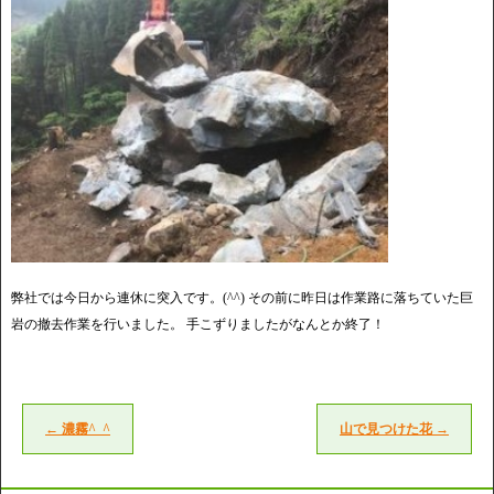
弊社では今日から連休に突入です。(^^) その前に昨日は作業路に落ちていた巨
岩の撤去作業を行いました。 手こずりましたがなんとか終了！
←
濃霧^_^
山で見つけた花
→